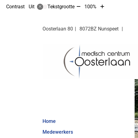
Tekst
Tekst
Contrast
Tekstgrootte
100%
Uit
verkleinen
vergroten
met
met
10%
10%
Oosterlaan
80
8072BZ
Nunspeet
Hoofdmenu
Home
Medewerkers