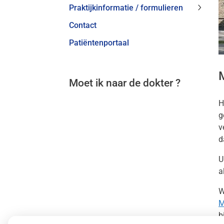
Praktijkinformatie / formulieren
Praktij
Contact
/
formul
Patiëntenportaal
subme
Moet ik naar de dokter ?
H
g
v
d
U
a
W
M
b