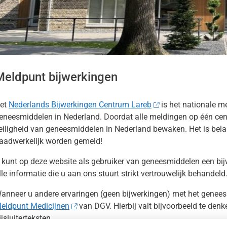
kinformatie
ieren
nu
Meldpunt bijwerkingen
et
Nederlands Bijwerkingen Centrum Lareb
is het nationale m
eneesmiddelen in Nederland. Doordat alle meldingen op één cen
eiligheid van geneesmiddelen in Nederland bewaken. Het is belan
aadwerkelijk worden gemeld!
 kunt op deze website als gebruiker van geneesmiddelen een bij
lle informatie die u aan ons stuurt strikt vertrouwelijk behandeld
anneer u andere ervaringen (geen bijwerkingen) met het geneesmi
eldpunt Medicijnen
van DGV. Hierbij valt bijvoorbeeld te de
ijsluiterteksten.