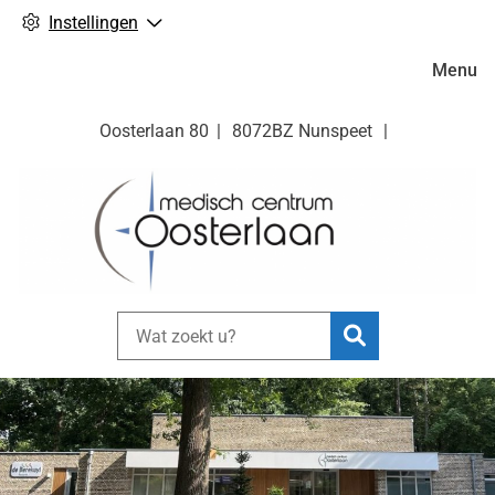
Instellingen
Hoofdm
Menu
Oosterlaan
80
8072BZ
Nunspeet
Zoeken