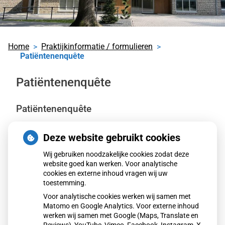
Home
Praktijkinformatie / formulieren
Patiëntenenquête
Patiëntenenquête
Patiëntenenquête
Deze vragenlijst is bedoeld om uw mening te vragen
Deze website gebruikt cookies
over hoe uw huisarts / de praktijk werkt.
Wij zouden het op prijs stellen als u de vragenlijst wilt
Wij gebruiken noodzakelijke cookies zodat deze
invullen.
website goed kan werken. Voor analytische
Uw mening helpt de huisarts om de zorg te verbeteren.
cookies en externe inhoud vragen wij uw
toestemming.
Antwoord zo eerlijk mogelijk.
Voor analytische cookies werken wij samen met
Enquête huisartsenpraktijk Timmer
Matomo en Google Analytics. Voor externe inhoud
Enquête huisartsenpraktijk Terpstra
werken wij samen met Google (Maps, Translate en
Enquête praktijk MC Oosterlaan