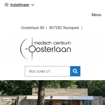
Instellingen
Hoofdm
Menu
Oosterlaan
80
8072BZ
Nunspeet
Zoeken