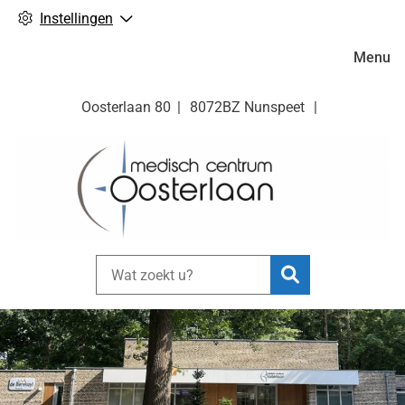
Instellingen
Hoofdm
Menu
Oosterlaan
80
8072BZ
Nunspeet
Zoeken