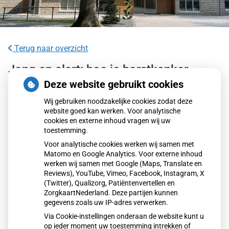
Terug naar overzicht
Jong en alert: hoe je borstkanker
herkent als je verder kijkt dan een
Deze website gebruikt cookies
knobbeltje
Wij gebruiken noodzakelijke cookies zodat deze
website goed kan werken. Voor analytische
cookies en externe inhoud vragen wij uw
Steeds meer jonge vrouwen krijgen borstkanker, terwijl
toestemming.
screening pas vanaf 50 jaar start. Daarom is eigen
Voor analytische cookies werken wij samen met
alertheid cruciaal. Let niet alleen op knobbeltjes, maar ook
Matomo en Google Analytics. Voor externe inhoud
op huid-, vorm- en tepelveranderingen. Volgens KWF
werken wij samen met Google (Maps, Translate en
Kankerbestrijding kan vroege herkenning het verschil
Reviews), YouTube, Vimeo, Facebook, Instagram, X
(Twitter), Qualizorg, Patiëntenvertellen en
maken. Ga bij twijfel altijd naar de huisarts.
ZorgkaartNederland. Deze partijen kunnen
gegevens zoals uw IP-adres verwerken.
Via Cookie-instellingen onderaan de website kunt u
Lees het hele artikel op:
Gez
op ieder moment uw toestemming intrekken of