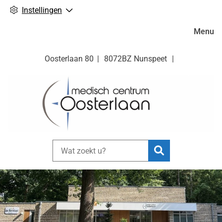
Instellingen
Hoofdm
Menu
Oosterlaan
80
8072BZ
Nunspeet
Zoeken