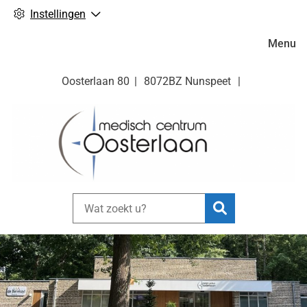
Instellingen
Hoofdm
Menu
Oosterlaan
80
8072BZ
Nunspeet
Zoeken