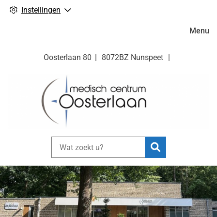
Instellingen
Hoofdm
Menu
Oosterlaan
80
8072BZ
Nunspeet
Zoeken