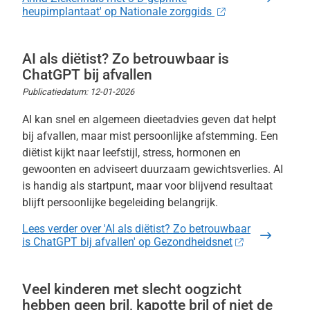
heupimplantaat' op Nationale zorggids
AI als diëtist? Zo betrouwbaar is
ChatGPT bij afvallen
Publicatiedatum:
12-01-2026
AI kan snel en algemeen dieetadvies geven dat helpt
bij afvallen, maar mist persoonlijke afstemming. Een
diëtist kijkt naar leefstijl, stress, hormonen en
gewoonten en adviseert duurzaam gewichtsverlies. AI
is handig als startpunt, maar voor blijvend resultaat
blijft persoonlijke begeleiding belangrijk.
Lees verder
over 'AI als diëtist? Zo betrouwbaar
is ChatGPT bij afvallen' op Gezondheidsnet
Veel kinderen met slecht oogzicht
hebben geen bril, kapotte bril of niet de