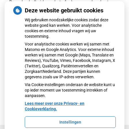
Door de gladheid was het afgelopen weekend extra
druk op spoedeisende hulpen. Ziekenhuizen zagen
Deze website gebruikt cookies
vooral meer ouderen met heup- en polsbreuken na
Wij gebruiken noodzakelijke cookies zodat deze
valpartijen. Veel andere gewonden meldden zich bij
website goed kan werken. Voor analytische
huisartsenposten. In grote delen van het land gold
cookies en externe inhoud vragen wij uw
code geel of oranje vanwege sneeuw en bevriezing.
toestemming.
Voor analytische cookies werken wij samen met
Lees verder
over 'Spoedeisende hulp zag dit
Matomo en Google Analytics. Voor externe inhoud
weekend meer mensen met heup- en
werken wij samen met Google (Maps, Translate en
polsbreuken binnenkomen' op Nationale
Reviews), YouTube, Vimeo, Facebook, Instagram, X
zorggids
(Twitter), Qualizorg, Patiëntenvertellen en
ZorgkaartNederland. Deze partijen kunnen
gegevens zoals uw IP-adres verwerken.
Via Cookie-instellingen onderaan de website kunt u
op ieder moment uw toestemming intrekken of
aanpassen.
Lees meer over onze Privacy- en
Cookieverklaring.
Instellingen