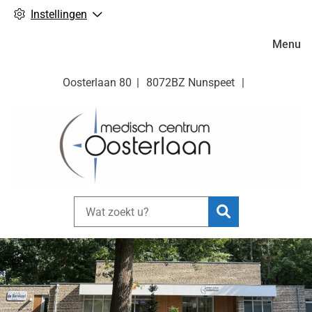
Instellingen
Hoofdm
Menu
Oosterlaan
80
8072BZ
Nunspeet
Zoeken