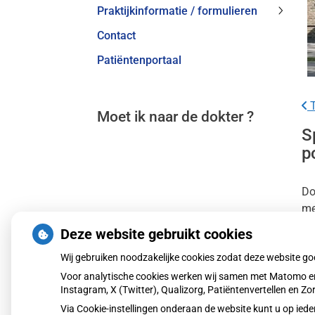
Praktijkinformatie / formulieren
Praktij
Contact
/
formul
Patiëntenportaal
subme
T
Moet ik naar de dokter ?
S
p
Do
me
hu
Deze website gebruikt cookies
Wij gebruiken noodzakelijke cookies zodat deze website g
Le
Voor analytische cookies werken wij samen met Matomo en
Pu
Instagram, X (Twitter), Qualizorg, Patiëntenvertellen en 
Via Cookie-instellingen onderaan de website kunt u op i