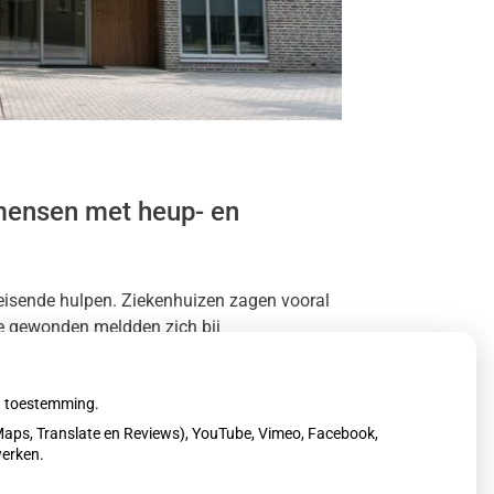
mensen met heup- en
eisende hulpen. Ziekenhuizen zagen vooral
re gewonden meldden zich bij
ranje vanwege sneeuw en bevriezing.
uw toestemming.
aps, Translate en Reviews), YouTube, Vimeo, Facebook,
werken.