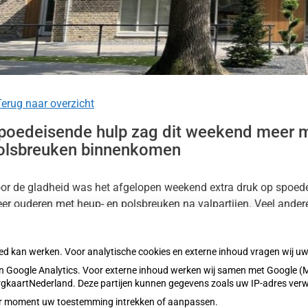
kinformatie
ieren
nu
erug naar overzicht
poedeisende hulp zag dit weekend meer 
olsbreuken binnenkomen
or de gladheid was het afgelopen weekend extra druk op spoed
er ouderen met heup- en polsbreuken na valpartijen. Veel ande
isartsenposten. In grote delen van het land gold code geel of o
oed kan werken. Voor analytische cookies en externe inhoud vragen wij 
es het hele artikel op:
Nationale zorggids
 Google Analytics. Voor externe inhoud werken wij samen met Google (M
blicatiedatum:
12-01-2026
ZorgkaartNederland. Deze partijen kunnen gegevens zoals uw IP-adres ver
eder moment uw toestemming intrekken of aanpassen.