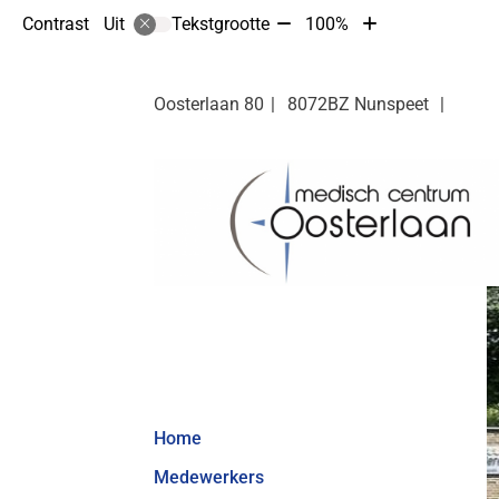
Tekst
Tekst
Contrast
Tekstgrootte
100%
Uit
verkleinen
vergroten
met
met
10%
10%
Oosterlaan
80
8072BZ
Nunspeet
Hoofdmenu
Home
Medewerkers