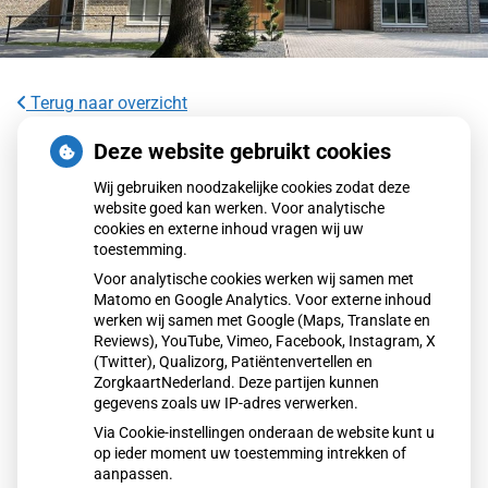
Terug naar overzicht
Terugroepactie babyvoeding Nestlé:
Deze website gebruikt cookies
bacterie kan baby’s ziek maken
Wij gebruiken noodzakelijke cookies zodat deze
website goed kan werken. Voor analytische
cookies en externe inhoud vragen wij uw
Nestlé roept de babyvoeding Little Steps 1 en Alfamino
toestemming.
terug vanwege mogelijke aanwezigheid van de bacterie
Voor analytische cookies werken wij samen met
Bacillus cereus. Het gaat om een voorzorgsmaatregel; er
Matomo en Google Analytics. Voor externe inhoud
zijn geen zieke baby’s gemeld. Ouders wordt geadviseerd
werken wij samen met Google (Maps, Translate en
de producten niet te gebruiken en terug te brengen, waarna
Reviews), YouTube, Vimeo, Facebook, Instagram, X
(Twitter), Qualizorg, Patiëntenvertellen en
zij het aankoopbedrag terugkrijgen.
ZorgkaartNederland. Deze partijen kunnen
gegevens zoals uw IP-adres verwerken.
Via Cookie-instellingen onderaan de website kunt u
Lees het hele artikel op:
Nationale zorggids
op ieder moment uw toestemming intrekken of
Publicatiedatum:
06-01-2026
aanpassen.