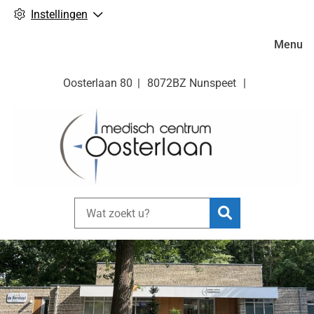
Instellingen
Hoofdm
Menu
Oosterlaan
80
8072BZ
Nunspeet
Zoeken